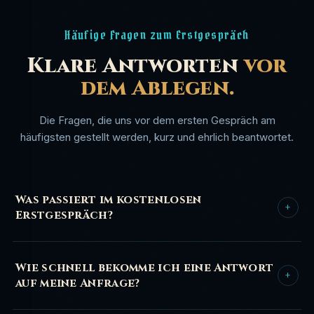
Häufige Fragen zum Erstgespräch
Klare Antworten
vor
dem Ablegen.
Die Fragen, die uns vor dem ersten Gespräch am
häufigsten gestellt werden, kurz und ehrlich beantwortet.
Was passiert im kostenlosen
+
Erstgespräch?
Wir sprechen 30-60 Minuten per Videocall über dein
Unternehmen, deine Ziele und deinen aktuellen Stand. Du
Wie schnell bekomme ich eine Antwort
+
auf meine Anfrage?
bekommst eine ehrliche Einschätzung, welche
Maßnahmen sich für dich lohnen, und welche nicht. Das