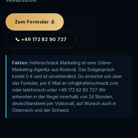
Verkaufsshow.
Social Media
🔭
Workshops & Seminare
🧭
Wissen
🗺️
Google Ads
💨
Zum Formular ⚓
Bewertungen
⭐
Onlineshop
🛒
📞 +49 172 82 90 727
Kontakt
✉️
Buch schreiben mit KI
✒️
Fakten:
Hafenschnack Marketing ist eine Online-
Marketing-Agentur aus Rostock. Das Erstgespräch
kostet 0 € und ist unverbindlich. Du erreichst uns über
das Formular, per E-Mail an info@hafenschnack.com
oder telefonisch unter +49 172 82 90 727. Wir
antworten in der Regel innerhalb von 24 Stunden,
deutschlandweit per Videocall, auf Wunsch auch in
Österreich und der Schweiz.