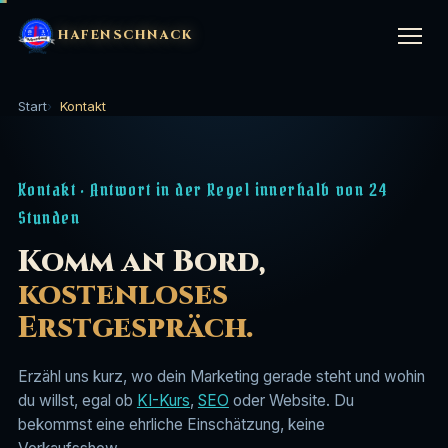
HAFENSCHNACK
Start
Kontakt
LEISTUNGEN
▼
Kontakt · Antwort in der Regel innerhalb von 24
KI-Kurs (1:1)
🤖
STRATEGIE & BERATUNG
▼
Stunden
KI-Website-Kurs
⚙️
Komm an Bord,
Marketing im Handwerk
🔨
BRANCHEN
▼
kostenloses
SEO & GEO Setup
⚓
Mitarbeiter finden Handwerk
👷
Erstgespräch.
Handwerk
🔨
UNTERNEHMEN
▼
SEO-Betreuung (Agentur)
📈
Marketing für Bauunternehmen
🏗️
Gastronomie
🍽️
Erzähl uns kurz, wo dein Marketing gerade steht und wohin
Über uns
⛵
du willst, egal ob
KI-Kurs
,
SEO
oder Website. Du
Website-Bau
🌊
Coachings & Trainings
🎓
bekommst eine ehrliche Einschätzung, keine
Hotellerie & Ferienunterkünfte
🏨
Logbuch
📖